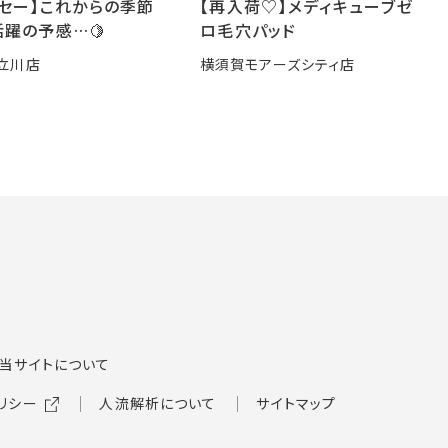
ーセー】これからの季節
【再入荷♡】メディキューブゼ
躍の予感…🍋
ロ毛穴パッド
立川店
横須賀モアーズシティ店
当サイトについて
リシー
人流解析について
サイトマップ