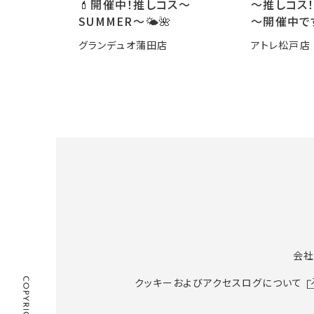
💄開催中！推しコス〜
～推しコス！
SUMMER〜🌤️🌺
～開催中で
グランデュオ蒲田店
アトレ松戸店
会社
クッキーおよびアクセスログについて