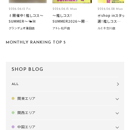
2026.06.12 Fri
2026.06.15 Mon
2026.06.08 Mon
💄開催中！推しコス〜
～推しコス！
🍧shop inスタッフ
SUMMER〜🌤️🌺
SUMMER2026～開催
選！推しコス
中です！
summer2026開
グランデュオ蒲田店
アトレ松戸店
ルミネ立川店
す🍧
MONTHLY RANKING TOP 5
SHOP BLOG
ALL
関東エリア
関西エリア
中国エリア