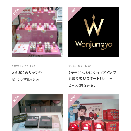
2024.10.22 Tue
2024.10.21 Mon
AMUSEのリップ🌼
【予告！】ついにショップインで
も取り扱いスタート！✨
ビーンズ阿佐ヶ谷店
Wonjungyo HAIR （ウォンジ
ビーンズ阿佐ヶ谷店
ョンヨヘア）