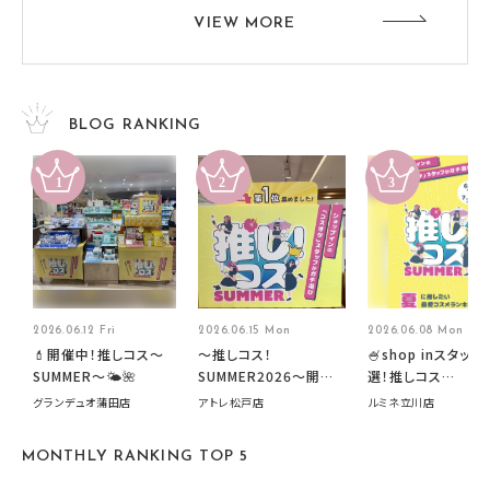
VIEW MORE
BLOG RANKING
2026.06.12 Fri
2026.06.15 Mon
2026.06.08 Mon
💄開催中！推しコス〜
～推しコス！
🍧shop inスタッフ
SUMMER〜🌤️🌺
SUMMER2026～開催
選！推しコス
中です！
summer2026開
グランデュオ蒲田店
アトレ松戸店
ルミネ立川店
す🍧
MONTHLY RANKING TOP 5