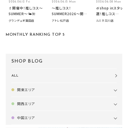
2026.06.12 Fri
2026.06.15 Mon
2026.06.08 Mon
💄開催中！推しコス〜
～推しコス！
🍧shop inスタッフ
SUMMER〜🌤️🌺
SUMMER2026～開催
選！推しコス
中です！
summer2026開
グランデュオ蒲田店
アトレ松戸店
ルミネ立川店
す🍧
MONTHLY RANKING TOP 5
SHOP BLOG
ALL
関東エリア
関西エリア
中国エリア