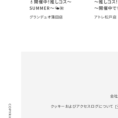
💄開催中！推しコス〜
～推しコス！
SUMMER〜🌤️🌺
～開催中で
グランデュオ蒲田店
アトレ松戸店
会社
クッキーおよびアクセスログについて