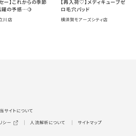
ーセー】これからの季節
【再入荷♡】メディキューブゼ
躍の予感…🍋
ロ毛穴パッド
立川店
横須賀モアーズシティ店
当サイトについて
リシー
人流解析について
サイトマップ