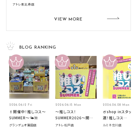
アトレ恵比寿店
VIEW MORE
BLOG RANKING
2026.06.12 Fri
2026.06.15 Mon
2026.06.08 Mon
💄開催中！推しコス〜
～推しコス！
🍧shop inスタッフ
SUMMER〜🌤️🌺
SUMMER2026～開催
選！推しコス
中です！
summer2026開
グランデュオ蒲田店
アトレ松戸店
ルミネ立川店
す🍧