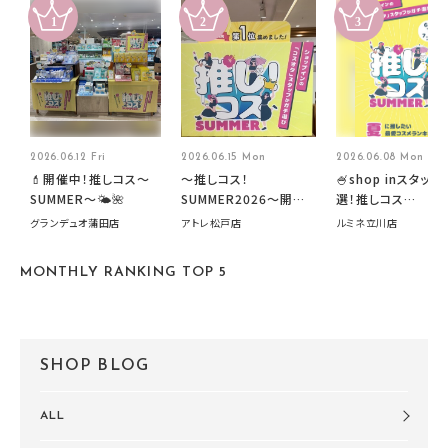
2026.06.12 Fri
2026.06.15 Mon
2026.06.08 Mon
💄開催中！推しコス〜
～推しコス！
🍧shop inスタッフ
SUMMER〜🌤️🌺
SUMMER2026～開催
選！推しコス
中です！
summer2026開
グランデュオ蒲田店
アトレ松戸店
ルミネ立川店
す🍧
MONTHLY RANKING TOP 5
SHOP BLOG
ALL