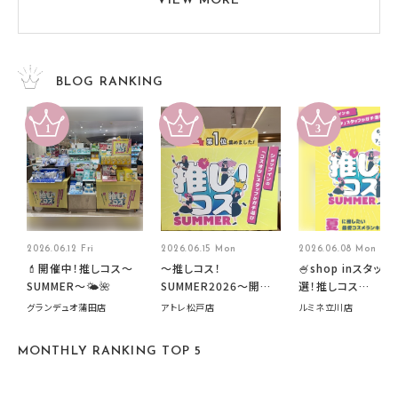
VIEW MORE
BLOG RANKING
2026.06.12 Fri
2026.06.15 Mon
2026.06.08 Mon
💄開催中！推しコス〜
～推しコス！
🍧shop inスタッフ
SUMMER〜🌤️🌺
SUMMER2026～開催
選！推しコス
中です！
summer2026開
グランデュオ蒲田店
アトレ松戸店
ルミネ立川店
す🍧
MONTHLY RANKING TOP 5