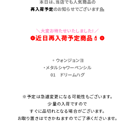
本日は、当店でも人気
商品の
再入荷予定
の
お知
らせでございます💁
＼大変お待たせいたしました！／
❁近日再入荷予定商品💄❁
◦ウォンジョンヨ
・メタルシャワーペンシル
01 ドリームハグ
※予定は急遽変更になる可能性もございます。
少量の入荷ですので
すぐに品切れとなる場合が
ございます。
お取り置きはできかねますので
ご了承くださいませ。