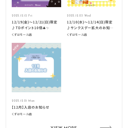
2025.12.12 Fri
2025.12.03 Wed
12/19(金)～12/21(日)限定
12/10(水)～12/14(日)限定
♪TDポイント10倍🎄✨
♪サンクスデー拡大のお知ら
せ★
くずはモール店
くずはモール店
2025.12.01 Mon
【12月】入店のお知らせ
くずはモール店