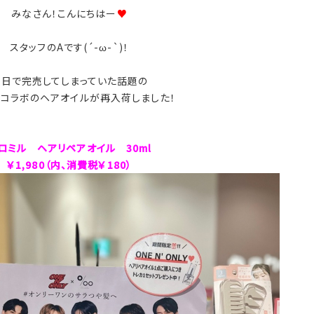
みなさん！こんにちはー
♥
スタッフのAです(´-ω-`)！
数日で完売してしまっていた話題の
ンコラボのヘアオイルが再入荷しました！
ロミル ヘアリペアオイル 30ml
￥1,980（内、消費税￥180）