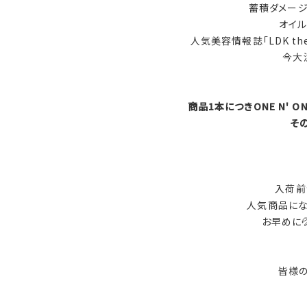
蓄積ダメージ
オイル
人気美容情報誌「LDK th
今大
商品1本につきONE N' 
そ
入荷前
人気商品にな
お早めに
皆様の