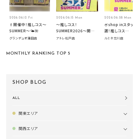
2026.06.12 Fri
2026.06.15 Mon
2026.06.08 Mon
💄開催中！推しコス〜
～推しコス！
🍧shop inスタッフ
SUMMER〜🌤️🌺
SUMMER2026～開催
選！推しコス
中です！
summer2026開
グランデュオ蒲田店
アトレ松戸店
ルミネ立川店
す🍧
MONTHLY RANKING TOP 5
SHOP BLOG
ALL
関東エリア
関西エリア