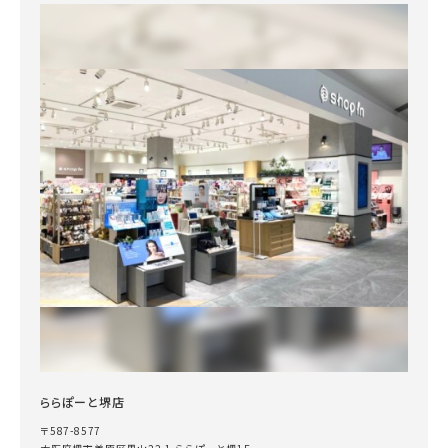
ららぽーと堺店
〒587-8577