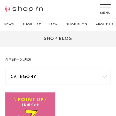
NEWS
SHOP LIST
ITEM
SHOP BLOG
ABOUT US
SHOP BLOG
ららぽーと堺店