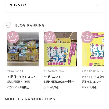
BLOG RANKING
2026.06.12 Fri
2026.06.15 Mon
2026.06.08 Mon
💄開催中！推しコス〜
～推しコス！
🍧shop inスタッフ
SUMMER〜🌤️🌺
SUMMER2026～開催
選！推しコス
中です！
summer2026開
グランデュオ蒲田店
アトレ松戸店
ルミネ立川店
す🍧
MONTHLY RANKING TOP 5