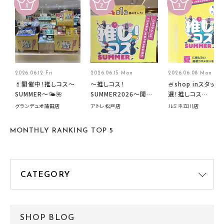
2026.06.12 Fri
2026.06.15 Mon
2026.06.08 Mon
💄開催中！推しコス〜
～推しコス！
🍧shop inスタッフ
SUMMER〜🌤️🌺
SUMMER2026～開催
選！推しコス
中です！
summer2026開
グランデュオ蒲田店
アトレ松戸店
ルミネ立川店
す🍧
MONTHLY RANKING TOP 5
SHOP BLOG