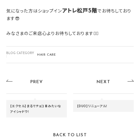
アトレ松戸5階
気になった方はショップイン
でお待ちしており
ます😎
みなさまのご来店心よりお待ちしております🙇‍♀️
BLOG CATEGORY
HAIR CARE
:
PREV
NEXT
【エクセル】まるでチョコ🍫みたいな
【DUO】リニューアル！
アイシャドウ！
BACK TO LIST