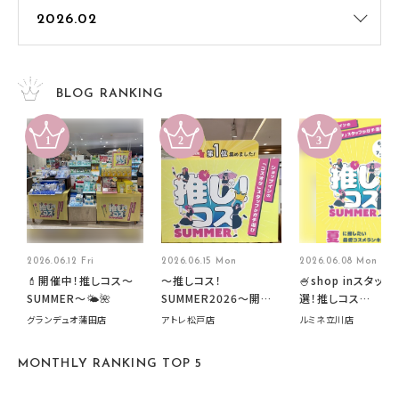
BLOG RANKING
2026.06.12 Fri
2026.06.15 Mon
2026.06.08 Mon
💄開催中！推しコス〜
～推しコス！
🍧shop inスタッフ
SUMMER〜🌤️🌺
SUMMER2026～開催
選！推しコス
中です！
summer2026開
グランデュオ蒲田店
アトレ松戸店
ルミネ立川店
す🍧
MONTHLY RANKING TOP 5