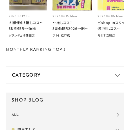
2026.06.12 Fri
2026.06.15 Mon
2026.06.08 Mon
💄開催中！推しコス〜
～推しコス！
🍧shop inスタッフ
SUMMER〜🌤️🌺
SUMMER2026～開催
選！推しコス
中です！
summer2026開
グランデュオ蒲田店
アトレ松戸店
ルミネ立川店
す🍧
MONTHLY RANKING TOP 5
SHOP BLOG
ALL
関東エリア