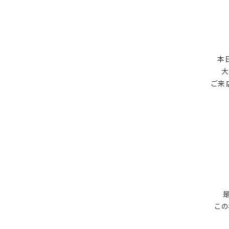
本
大
ご来
是
こ