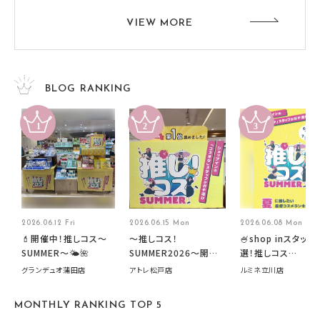
VIEW MORE
BLOG RANKING
2026.06.12 Fri
2026.06.15 Mon
2026.06.08 Mon
💄開催中！推しコス〜
～推しコス！
🍧shop inスタッフ
SUMMER〜🌤️🌺
SUMMER2026～開催
選！推しコス
中です！
summer2026開
グランデュオ蒲田店
アトレ松戸店
ルミネ立川店
す🍧
MONTHLY RANKING TOP 5