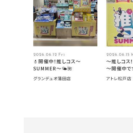
2026.06.12 Fri
2026.06.15
💄開催中！推しコス〜
～推しコス！
SUMMER〜🌤️🌺
～開催中で
グランデュオ蒲田店
アトレ松戸店