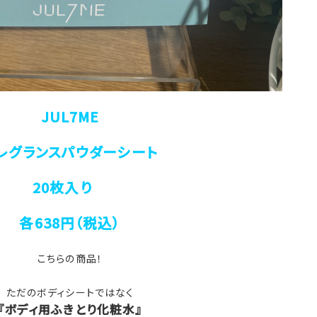
JUL7ME
レグランスパウダーシート
20枚入り
各638円（税込）
こちらの商品！
ただのボディシートではなく
『ボディ用ふきとり化粧水』