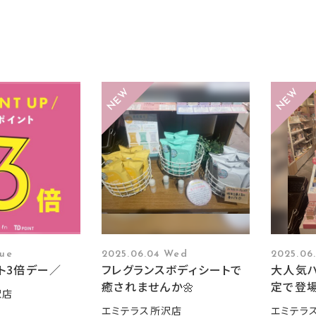
Tue
2025.06.04 Wed
2025.06
ト3倍デー／
フレグランスボディシートで
大人気
癒されませんか🌼
定で登
沢店
エミテラス所沢店
エミテラ