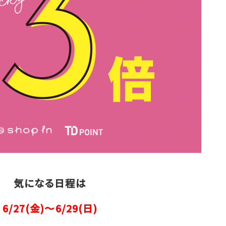
気になる日程は
6/27(金)～6/29(日)