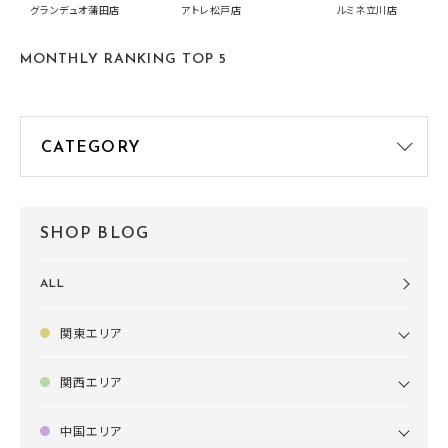
中です！
summer2026開
グランデュオ蒲田店
アトレ松戸店
ルミネ立川店
す🍧
MONTHLY RANKING TOP 5
SHOP BLOG
ALL
関東エリア
関西エリア
中国エリア