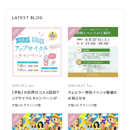
LATEST BLOG
2026.07.11 Sat
2026.06.23 Tue
【予告】大好評のコスメ回収ア
チェルラー特別イベント開催の
ップサイクルキャンペーンが今
お知らせ❁
年も開催です！
大船ルミネウィング店
大船ルミネウィング店