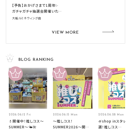
【予告】おかげさまで1周年✨
ガチャガチャ抽選会開催いたし
ます！！
大船ルミネウィング店
VIEW MORE
BLOG RANKING
2026.06.12 Fri
2026.06.15 Mon
2026.06.08 Mon
💄開催中！推しコス〜
～推しコス！
🍧shop inスタッフ
SUMMER〜🌤️🌺
SUMMER2026～開催
選！推しコス