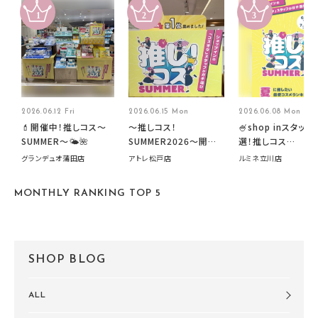
2026.06.12 Fri
2026.06.15 Mon
2026.06.08 Mon
💄開催中！推しコス〜
～推しコス！
🍧shop inスタッフ
SUMMER〜🌤️🌺
SUMMER2026～開催
選！推しコス
中です！
summer2026開
グランデュオ蒲田店
アトレ松戸店
ルミネ立川店
す🍧
MONTHLY RANKING TOP 5
SHOP BLOG
ALL