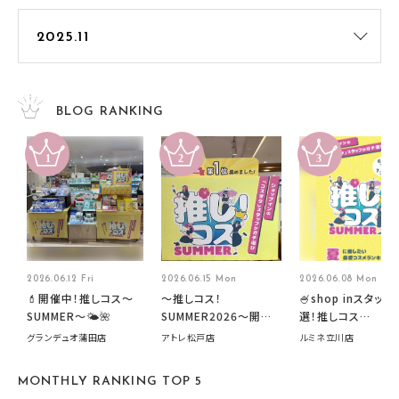
BLOG RANKING
2026.06.12 Fri
2026.06.15 Mon
2026.06.08 Mon
💄開催中！推しコス〜
～推しコス！
🍧shop inスタッフ
SUMMER〜🌤️🌺
SUMMER2026～開催
選！推しコス
中です！
summer2026開
グランデュオ蒲田店
アトレ松戸店
ルミネ立川店
す🍧
MONTHLY RANKING TOP 5