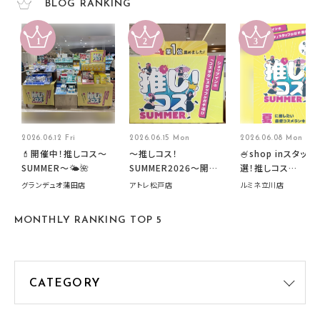
BLOG RANKING
2026.06.12 Fri
2026.06.15 Mon
2026.06.08 Mon
💄開催中！推しコス〜
～推しコス！
🍧shop inスタッフ
SUMMER〜🌤️🌺
SUMMER2026～開催
選！推しコス
中です！
summer2026開
グランデュオ蒲田店
アトレ松戸店
ルミネ立川店
す🍧
MONTHLY RANKING TOP 5