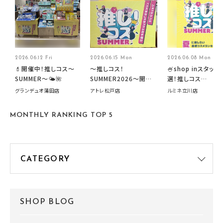
2026.06.12 Fri
2026.06.15 Mon
2026.06.08 Mon
💄開催中！推しコス〜
～推しコス！
🍧shop inスタッフ
SUMMER〜🌤️🌺
SUMMER2026～開催
選！推しコス
中です！
summer2026開
グランデュオ蒲田店
アトレ松戸店
ルミネ立川店
す🍧
MONTHLY RANKING TOP 5
SHOP BLOG