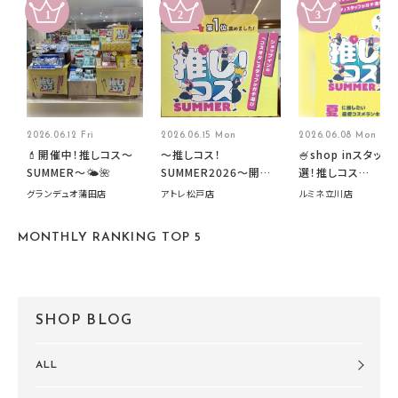
2026.06.12 Fri
2026.06.15 Mon
2026.06.08 Mon
💄開催中！推しコス〜
～推しコス！
🍧shop inスタッフ
SUMMER〜🌤️🌺
SUMMER2026～開催
選！推しコス
中です！
summer2026開
グランデュオ蒲田店
アトレ松戸店
ルミネ立川店
す🍧
MONTHLY RANKING TOP 5
SHOP BLOG
ALL