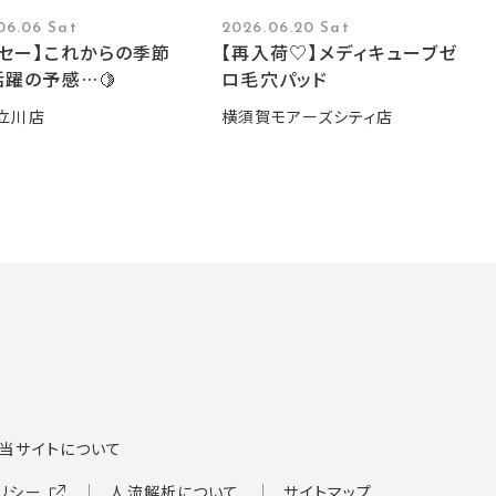
06.06 Sat
2026.06.20 Sat
ーセー】これからの季節
【再入荷♡】メディキューブゼ
躍の予感…🍋
ロ毛穴パッド
立川店
横須賀モアーズシティ店
当サイトについて
リシー
人流解析について
サイトマップ