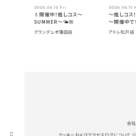
2026.06.12 Fri
2026.06.15
💄開催中！推しコス〜
～推しコス！
SUMMER〜🌤️🌺
～開催中で
グランデュオ蒲田店
アトレ松戸店
会社
クッキーおよびアクセスログについて