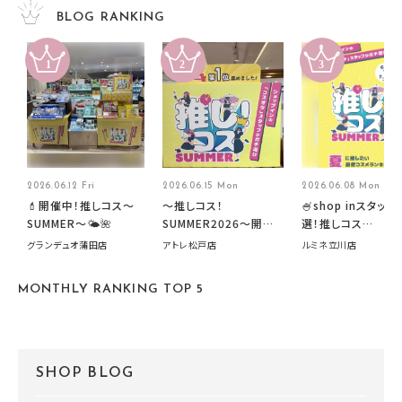
BLOG RANKING
2026.06.12 Fri
2026.06.15 Mon
2026.06.08 Mon
💄開催中！推しコス〜
～推しコス！
🍧shop inスタッフ
SUMMER〜🌤️🌺
SUMMER2026～開催
選！推しコス
中です！
summer2026開
グランデュオ蒲田店
アトレ松戸店
ルミネ立川店
す🍧
MONTHLY RANKING TOP 5
SHOP BLOG