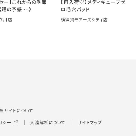
ーセー】これからの季節
【再入荷♡】メディキューブゼ
躍の予感…🍋
ロ毛穴パッド
立川店
横須賀モアーズシティ店
当サイトについて
リシー
人流解析について
サイトマップ