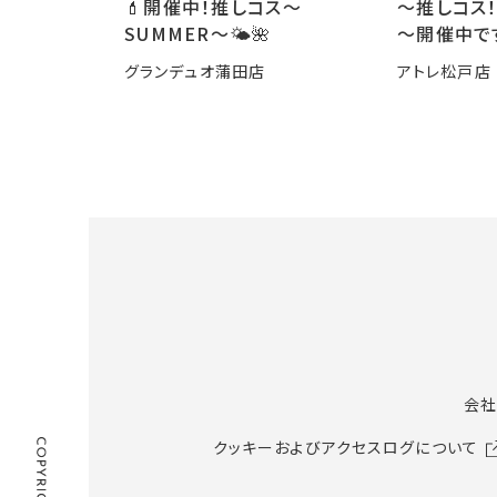
💄開催中！推しコス〜
～推しコス！
SUMMER〜🌤️🌺
～開催中で
グランデュオ蒲田店
アトレ松戸店
会社
クッキーおよびアクセスログについて