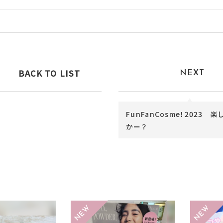
BACK TO LIST
NEXT
FunFanCosme！2023 
かー？