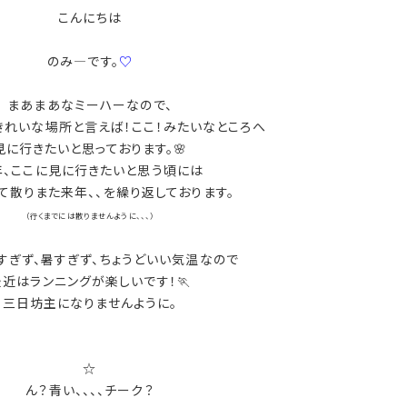
こんにちは
のみ―です。
♡
まあまあなミーハーなので、
きれいな場所と言えば！ここ！みたいなところへ
見に行きたいと思っております。🌸
年、ここに見に行きたいと思う頃には
て散りまた来年、、を繰り返しております。
（行くまでには散りませんように、、、）
すぎず、暑すぎず、ちょうどいい気温なので
最近はランニングが楽しいです！🏃
三日坊主になりませんように。
☆
ん？青い、、、、チーク？