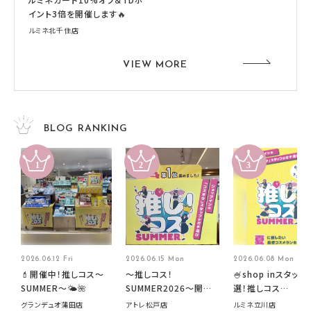
イント3倍を開催します🔥
ルミネ北千住店
VIEW MORE
BLOG RANKING
2026.06.12 Fri
2026.06.15 Mon
2026.06.08 Mon
💄開催中！推しコス〜
～推しコス！
🍧shop inスタッフ
SUMMER〜🌤️🌺
SUMMER2026～開催
選！推しコス
中です！
summer2026開
グランデュオ蒲田店
アトレ松戸店
ルミネ立川店