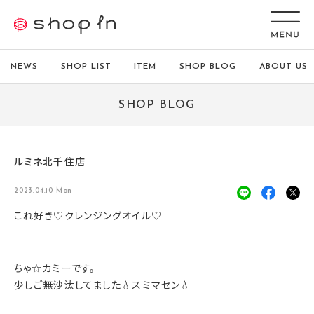
NEWS
SHOP LIST
ITEM
SHOP BLOG
ABOUT US
SHOP BLOG
ルミネ北千住店
2023.04.10 Mon
これ好き♡クレンジングオイル♡
ちゃ☆カミーです。
少しご無沙汰してました💧スミマセン💧