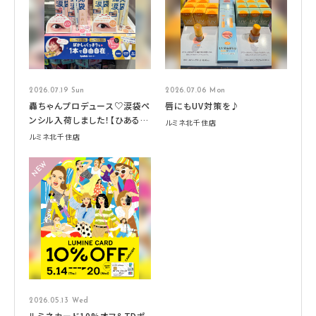
2026.07.19 Sun
2026.07.06 Mon
轟ちゃんプロデュース♡涙袋ペ
唇にもUV対策を♪
ンシル入荷しました！【ひあるみ
ルミネ北千住店
ー】
ルミネ北千住店
2026.05.13 Wed
ルミネカード10%オフ＆TDポ