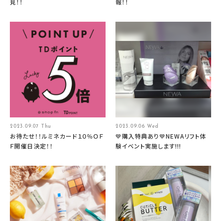
見！！
報！！
2023.09.07 Thu
2023.09.06 Wed
お待たせ！！ルミネカード１０％ＯＦ
💙購入特典あり💙NEWAリフト体
Ｆ開催日決定！！
験イベント実施します!!!