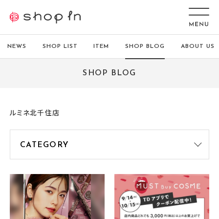
NEWS
SHOP LIST
ITEM
SHOP BLOG
ABOUT US
SHOP BLOG
ルミネ北千住店