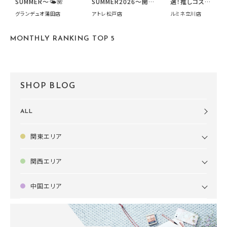
SUMMER〜🌤️🌺
SUMMER2026～開催
選！推しコス
中です！
summer2026開
グランデュオ蒲田店
アトレ松戸店
ルミネ立川店
す🍧
MONTHLY RANKING TOP 5
SHOP BLOG
ALL
関東エリア
関西エリア
中国エリア