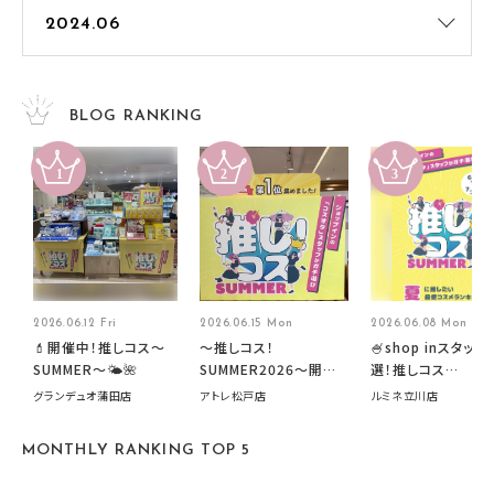
BLOG RANKING
2026.06.12 Fri
2026.06.15 Mon
2026.06.08 Mon
💄開催中！推しコス〜
～推しコス！
🍧shop inスタッフ
SUMMER〜🌤️🌺
SUMMER2026～開催
選！推しコス
中です！
summer2026開
グランデュオ蒲田店
アトレ松戸店
ルミネ立川店
す🍧
MONTHLY RANKING TOP 5