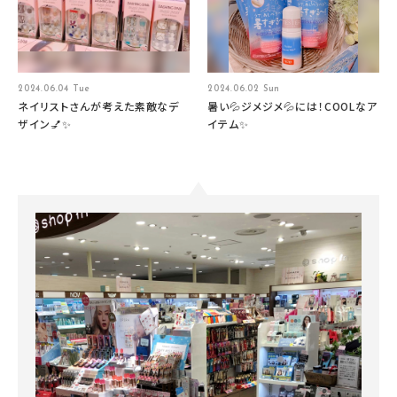
2024.06.04 Tue
2024.06.02 Sun
ネイリストさんが考えた素敵なデ
暑い💦ジメジメ💦には！COOLなア
ザイン💅✨
イテム✨