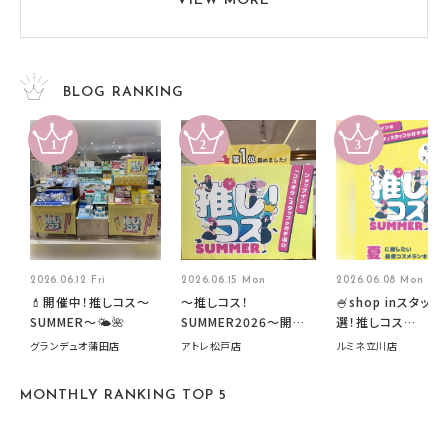
VIEW MORE
BLOG RANKING
2026.06.12 Fri
2026.06.15 Mon
2026.06.08 Mon
💄開催中！推しコス〜
～推しコス！
🍧shop inスタッフ
SUMMER〜🌤️🌺
SUMMER2026～開催
選！推しコス
中です！
summer2026開
グランデュオ蒲田店
アトレ松戸店
ルミネ立川店
す🍧
MONTHLY RANKING TOP 5