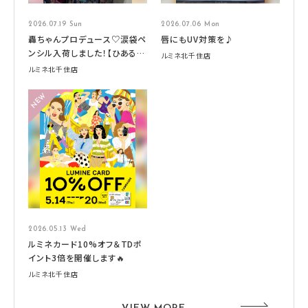
2026.07.19 Sun
2026.07.06 Mon
轟ちゃんプロデュース♡涙袋ペ
唇にもUV対策を♪
ンシル入荷しました！【ひあるみ
ルミネ北千住店
ー】
ルミネ北千住店
2026.05.13 Wed
ルミネカード10%オフ＆TDポ
イント3倍を開催します🔥
ルミネ北千住店