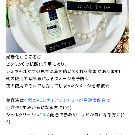
光老化から守る◎
ビタミンCの抗酸化作用により、
シミやそばかすの色素沈着を防いでくれる効果があります！
朝の使用で紫外線によるダメージを予防☆
夜の使用でそれでも受けてしまったダメージを修復☆
美容液は
４種のVCとナイアシンアミドが高濃度配合
で
毛穴やくすみが気になる方に(^^)
ジェルクリームは
CICA
配合で赤みやニキビが気になる方に(^
^)