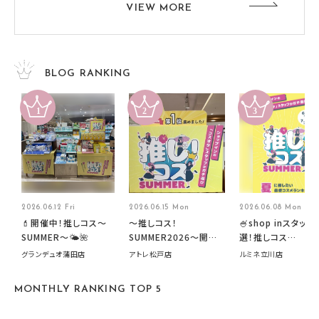
VIEW MORE
BLOG RANKING
2026.06.12 Fri
2026.06.15 Mon
2026.06.08 Mon
💄開催中！推しコス〜
～推しコス！
🍧shop inスタッフ
SUMMER〜🌤️🌺
SUMMER2026～開催
選！推しコス
中です！
summer2026開
グランデュオ蒲田店
アトレ松戸店
ルミネ立川店
す🍧
MONTHLY RANKING TOP 5