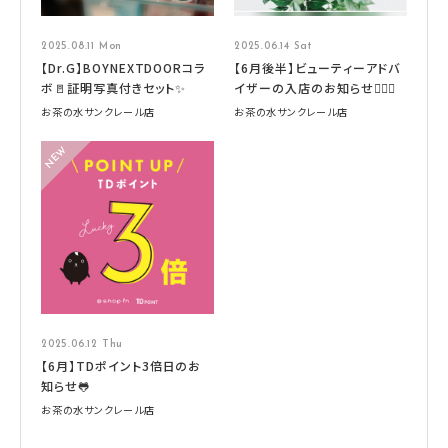
2025.08.11 Mon
2025.06.14 Sat
【Dr.G】BOYNEXTDOORコラ
【6月後半】ビューティーアドバ
ボ🚪証明写真付きセット✨
イザーの入店のお知らせ🧚🏻‍♀️
お茶の水サンクレール店
お茶の水サンクレール店
2025.06.12 Thu
【6月】TDポイント3倍日のお
知らせ🐸
お茶の水サンクレール店