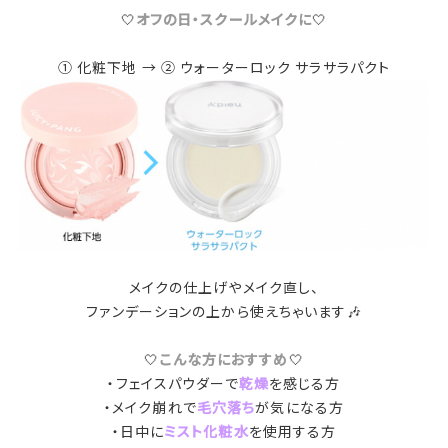
🤍
オフの日・スクールメイクに
🤍
① 化粧下地 → ② ウォーターロック サラサラパクト
メイクの仕上げやメイク直し、
ファンデーションの上から使えちゃいます🎶
🤍
こんな方におすすめ
🤍
・フェイスパウダーで
乾燥
を感じる方
・メイク崩れで
毛穴落ち
が気になる方
・日中に
ミスト化粧水
を使用する方