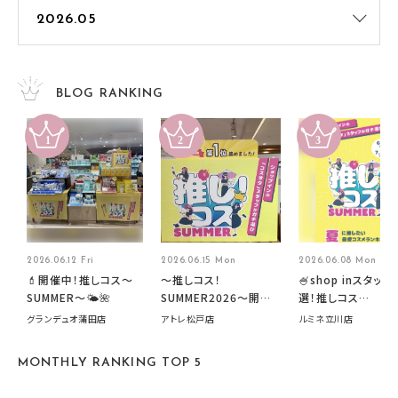
BLOG RANKING
2026.06.12 Fri
2026.06.15 Mon
2026.06.08 Mon
💄開催中！推しコス〜
～推しコス！
🍧shop inスタッフ
SUMMER〜🌤️🌺
SUMMER2026～開催
選！推しコス
中です！
summer2026開
グランデュオ蒲田店
アトレ松戸店
ルミネ立川店
す🍧
MONTHLY RANKING TOP 5