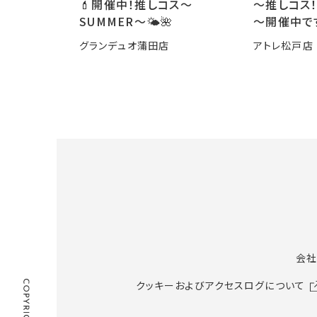
💄開催中！推しコス〜
～推しコス！
SUMMER〜🌤️🌺
～開催中で
グランデュオ蒲田店
アトレ松戸店
会社
クッキーおよびアクセスログについて