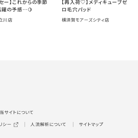
ーセー】これからの季節
【再入荷♡】メディキューブゼ
躍の予感…🍋
ロ毛穴パッド
立川店
横須賀モアーズシティ店
当サイトについて
リシー
人流解析について
サイトマップ