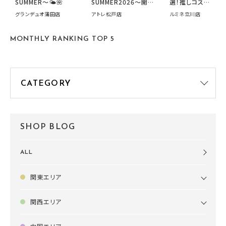
SUMMER〜🌤️🌺
SUMMER2026～開催
選！推しコス
中です！
summer2026開
グランデュオ蒲田店
アトレ松戸店
ルミネ立川店
す🍧
MONTHLY RANKING TOP 5
SHOP BLOG
ALL
関東エリア
関西エリア