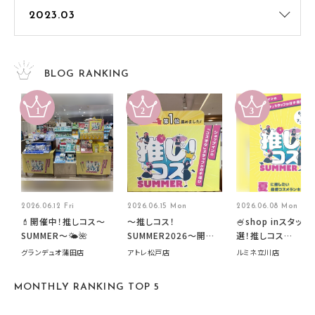
BLOG RANKING
2026.06.12 Fri
2026.06.15 Mon
2026.06.08 Mon
💄開催中！推しコス〜
～推しコス！
🍧shop inスタッフ
SUMMER〜🌤️🌺
SUMMER2026～開催
選！推しコス
中です！
summer2026開
グランデュオ蒲田店
アトレ松戸店
ルミネ立川店
す🍧
MONTHLY RANKING TOP 5