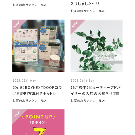
入りしました～！！
お茶の水サンクレール店
お茶の水サンクレール店
2025.08.11 Mon
2025.06.14 Sat
【Dr.G】BOYNEXTDOORコラ
【6月後半】ビューティーアドバ
ボ🚪証明写真付きセット✨
イザーの入店のお知らせ🧚🏻‍♀️
お茶の水サンクレール店
お茶の水サンクレール店