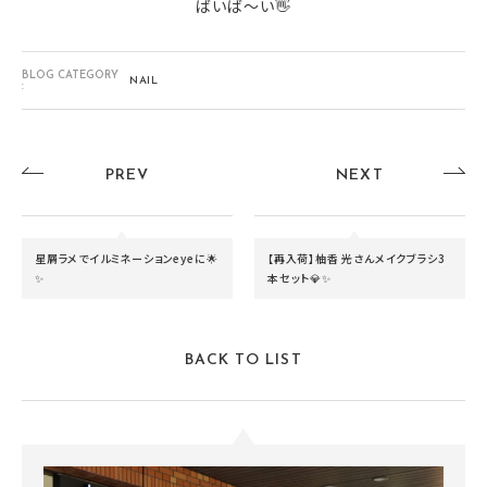
ばいば～い👋
BLOG CATEGORY
NAIL
:
PREV
NEXT
星屑ラメでイルミネーションeyeに🌟
【再入荷】柚香 光さんメイクブラシ3
✨
本セット💎✨
BACK TO LIST