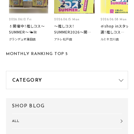
2026.06.12 Fri
2026.06.15 Mon
2026.06.08 Mon
💄開催中！推しコス〜
～推しコス！
🍧shop inスタッフ
SUMMER〜🌤️🌺
SUMMER2026～開催
選！推しコス
中です！
summer2026開
グランデュオ蒲田店
アトレ松戸店
ルミネ立川店
す🍧
MONTHLY RANKING TOP 5
SHOP BLOG
ALL