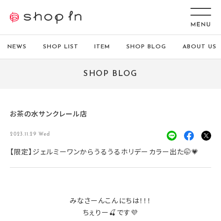
NEWS
SHOP LIST
ITEM
SHOP BLOG
ABOUT US
SHOP BLOG
お茶の水サンクレール店
2023.11.29 Wed
【限定】ジェルミーワンからうるうるホリデーカラー出た🤭💗
みなさーんこんにちは！！！
ちぇりー🍒です💜