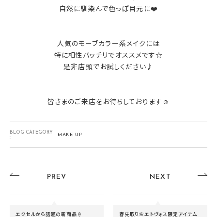
自然に馴染んで色っぽ目元に❤️
人気のモーブカラー系メイクには
特に相性バッチリでオススメです☆
是非店頭でお試しください♪
皆さまのご来店をお待ちしております☺️
BLOG CATEGORY
MAKE UP
:
PREV
NEXT
エクセルから話題の新商品🍦
春先取り🌸エトヴォス限定アイテム