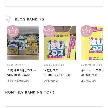
BLOG RANKING
2026.06.12 Fri
2026.06.15 Mon
2026.06.08 Mon
💄開催中！推しコス〜
～推しコス！
🍧shop inスタッフ
SUMMER〜🌤️🌺
SUMMER2026～開催
選！推しコス
中です！
summer2026開
グランデュオ蒲田店
アトレ松戸店
ルミネ立川店
す🍧
MONTHLY RANKING TOP 5