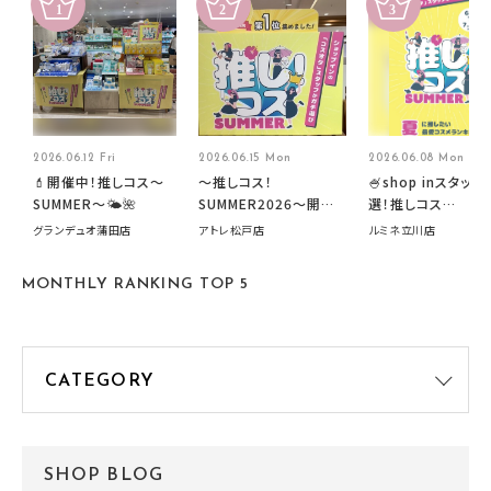
2026.06.12 Fri
2026.06.15 Mon
2026.06.08 Mon
💄開催中！推しコス〜
～推しコス！
🍧shop inスタッフ
SUMMER〜🌤️🌺
SUMMER2026～開催
選！推しコス
中です！
summer2026開
グランデュオ蒲田店
アトレ松戸店
ルミネ立川店
す🍧
MONTHLY RANKING TOP 5
SHOP BLOG