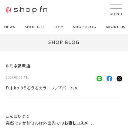
NEWS
SHOP LIST
ITEM
SHOP BLOG
ABOUT US
SHOP BLOG
ルミネ藤沢店
2024.02.08 Thu
Fujikoのうるうるカラーリップバーム💄
こんにちは☺️
突然ですが皆さんは外出先での
お直しコスメ
、、、