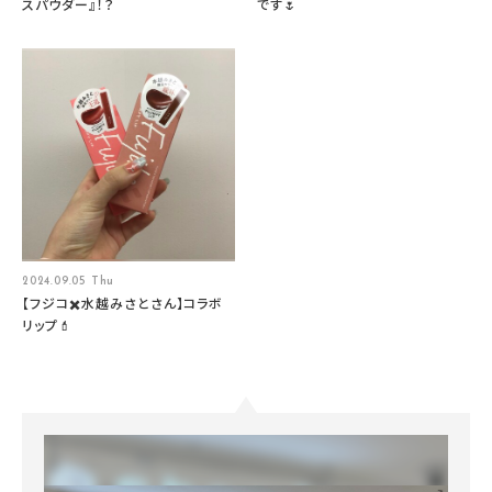
スパウダー』！？
です🌷
2024.09.05 Thu
【フジコ✖️水越みさとさん】コラボ
リップ💄