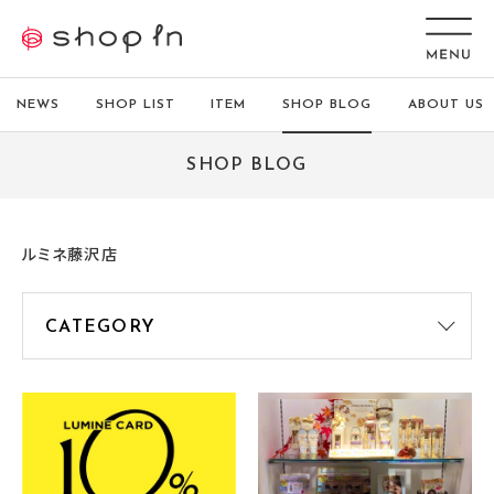
NEWS
SHOP LIST
ITEM
SHOP BLOG
ABOUT US
SHOP BLOG
ルミネ藤沢店