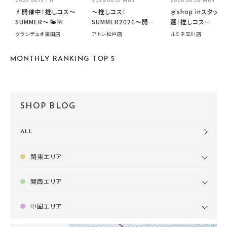
2026.06.12 Fri
2026.06.15 Mon
2026.06.08 Mon
💄開催中！推しコス〜
～推しコス！
🍧shop inスタッフ
SUMMER〜🌤️🌺
SUMMER2026～開催
選！推しコス
中です！
summer2026開
グランデュオ蒲田店
アトレ松戸店
ルミネ立川店
す🍧
MONTHLY RANKING TOP 5
SHOP BLOG
ALL
関東エリア
関西エリア
中国エリア