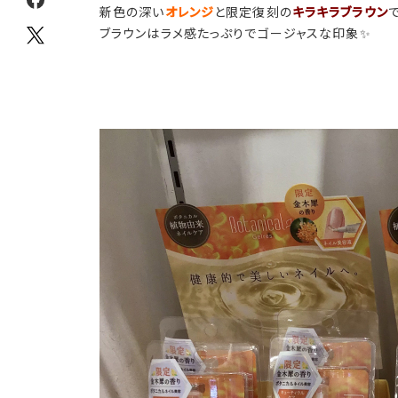
新色の深い
オレンジ
と限定復刻の
キラキラブラウン
で
ブラウンはラメ感たっぷりでゴージャスな印象✨