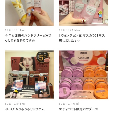
2023.10.31 Tue
2023.10.23 Mon
今年も発売のハンドクリーム💓う
【ウォンジョンヨ】マスカラ01再入
っとりする香りです🍯
荷しました🌷✨
2023.10.19 Thu
2023.10.11 Wed
ぷっくり＆うるうるリップボム
🧡チャコット限定パウダー💜