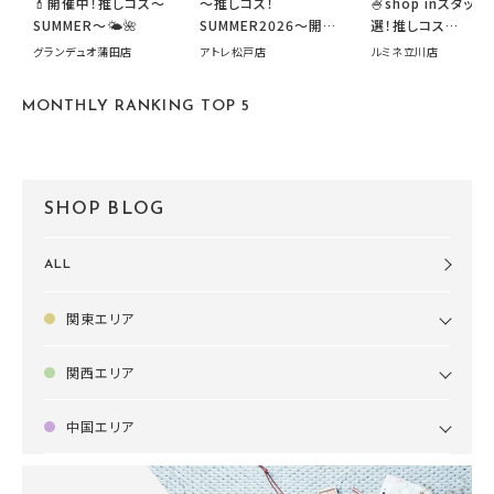
💄開催中！推しコス〜
～推しコス！
🍧shop inスタッフ
SUMMER〜🌤️🌺
SUMMER2026～開催
選！推しコス
中です！
summer2026開
グランデュオ蒲田店
アトレ松戸店
ルミネ立川店
す🍧
MONTHLY RANKING TOP 5
SHOP BLOG
ALL
関東エリア
関西エリア
中国エリア