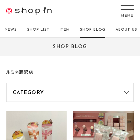
NEWS
SHOP LIST
ITEM
SHOP BLOG
ABOUT US
SHOP BLOG
ルミネ藤沢店