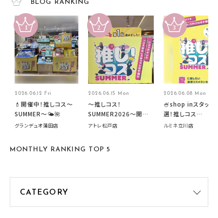
BLOG RANKING
2026.06.12 Fri
2026.06.15 Mon
2026.06.08 Mon
💄開催中！推しコス〜
～推しコス！
🍧shop inスタッフ
SUMMER〜🌤️🌺
SUMMER2026～開催
選！推しコス
中です！
summer2026開
グランデュオ蒲田店
アトレ松戸店
ルミネ立川店
す🍧
MONTHLY RANKING TOP 5