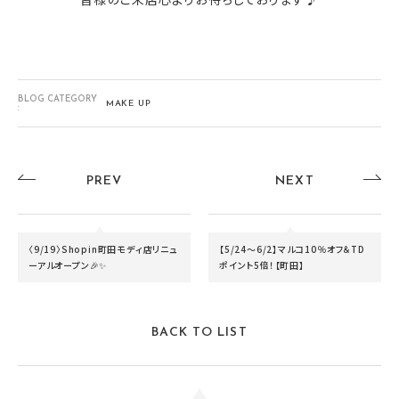
BLOG CATEGORY
MAKE UP
:
PREV
NEXT
〈9/19〉Shopin町田モディ店リニュ
【5/24～6/2】マルコ10％オフ＆TD
ーアルオープン🎉✨
ポイント5倍！【町田】
BACK TO LIST