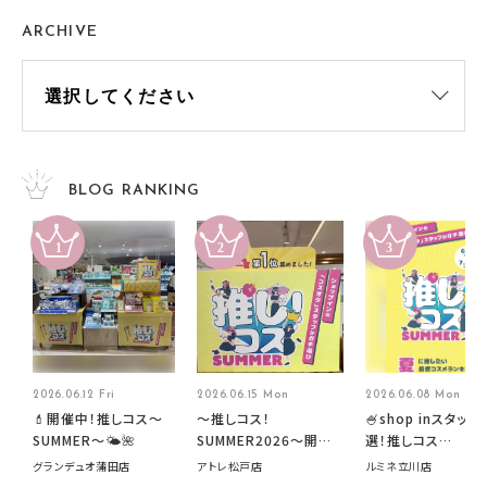
ARCHIVE
BLOG RANKING
2026.06.12 Fri
2026.06.15 Mon
2026.06.08 Mon
💄開催中！推しコス〜
～推しコス！
🍧shop inスタッフ
SUMMER〜🌤️🌺
SUMMER2026～開催
選！推しコス
中です！
summer2026開
グランデュオ蒲田店
アトレ松戸店
ルミネ立川店
す🍧