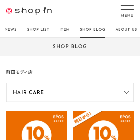
NEWS
SHOP LIST
ITEM
SHOP BLOG
ABOUT US
SHOP BLOG
町田モディ店