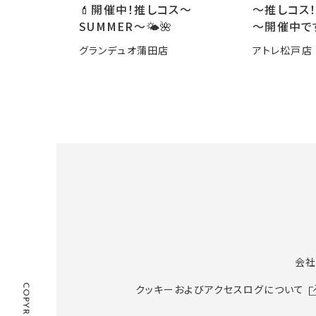
💄開催中！推しコス〜
～推しコス！
SUMMER〜🌤️🌺
～開催中で
グランデュオ蒲田店
アトレ松戸店
会社
クッキーおよびアクセスログについて