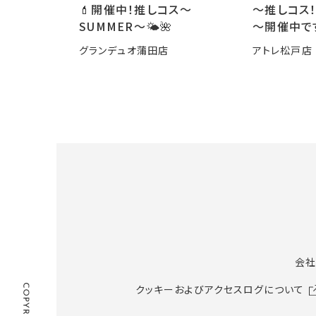
💄開催中！推しコス〜
～推しコス！
SUMMER〜🌤️🌺
～開催中で
グランデュオ蒲田店
アトレ松戸店
会社
クッキーおよびアクセスログについて