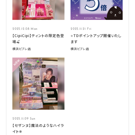
2025.12.08 Mon
2025.11.21 Fri
【CipiCipi】ティントの限定色登
⭐TDポイントアップ開催いたし
場🍒
ます
横浜ビブレ店
横浜ビブレ店
2025.11.09 Sun
【セザンヌ】魔法のようなハイラ
イト❄