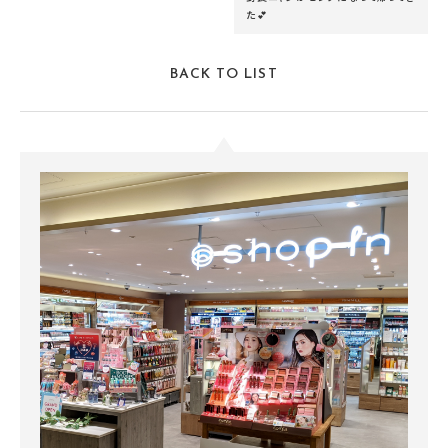
た💕
BACK TO LIST