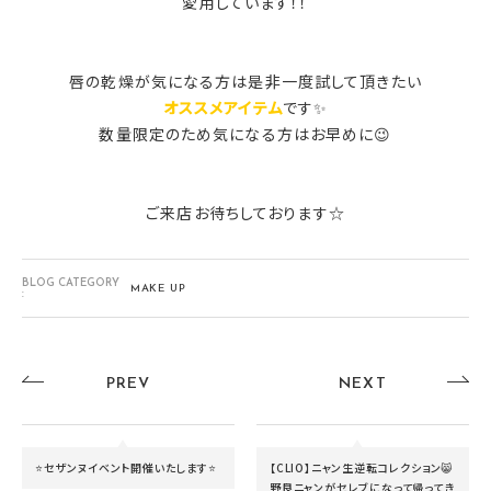
愛用しています！！
唇の乾燥が気になる方は是非一度試して頂きたい
オススメアイテム
です✨
数量限定のため気になる方はお早めに😉
ご来店お待ちしております☆
BLOG CATEGORY
MAKE UP
:
PREV
NEXT
⭐セザンヌイベント開催いたします⭐
【CLIO】ニャン生逆転コレクション😸
野良ニャンがセレブになって帰ってき