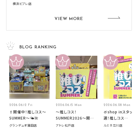
横浜ビブレ店
VIEW MORE
BLOG RANKING
2026.06.12 Fri
2026.06.15 Mon
2026.06.08 Mon
💄開催中！推しコス〜
～推しコス！
🍧shop inスタッフ
SUMMER〜🌤️🌺
SUMMER2026～開催
選！推しコス
中です！
summer2026開
グランデュオ蒲田店
アトレ松戸店
ルミネ立川店
す🍧