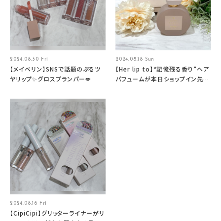
2024.08.30 Fri
2024.08.18 Sun
【メイベリン】SNSで話題のぷるツ
【Her lip to】“記憶残る香り”ヘア
ヤリップ✨グロスプランパー💋
パフュームが本日ショップイン先行
発売🎀
2024.08.16 Fri
【CipiCipi】グリッターライナーがリ