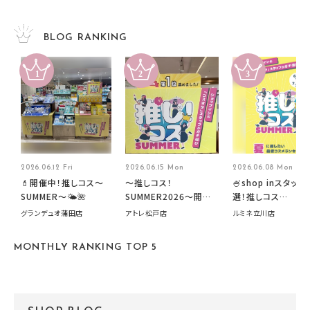
BLOG RANKING
2026.06.12 Fri
2026.06.15 Mon
2026.06.08 Mon
💄開催中！推しコス〜
～推しコス！
🍧shop inスタッフ
SUMMER〜🌤️🌺
SUMMER2026～開催
選！推しコス
中です！
summer2026開
グランデュオ蒲田店
アトレ松戸店
ルミネ立川店
す🍧
MONTHLY RANKING TOP 5